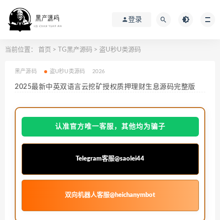
登录
当前位置：
首页
>
TG黑产源码
>
盗U秒U类源码
黑产源码
盗U秒U类源码
2026
2025最新中英双语言云挖矿授权质押理财生息源码完整版
认准官方唯一客服，其他均为骗子
Telegram客服@saolei44
双向机器人客服@heichanymbot